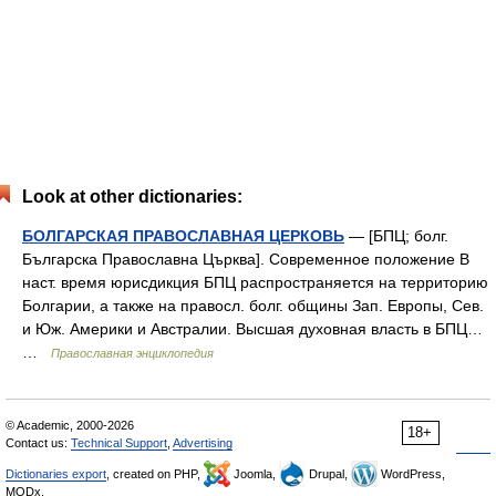
Look at other dictionaries:
БОЛГАРСКАЯ ПРАВОСЛАВНАЯ ЦЕРКОВЬ
— [БПЦ; болг.
Българска Православна Църква]. Современное положение В
наст. время юрисдикция БПЦ распространяется на территорию
Болгарии, а также на правосл. болг. общины Зап. Европы, Сев.
и Юж. Америки и Австралии. Высшая духовная власть в БПЦ…
…
Православная энциклопедия
© Academic, 2000-2026
18+
Contact us:
Technical Support
,
Advertising
Dictionaries export
, created on PHP,
Joomla,
Drupal,
WordPress,
MODx.